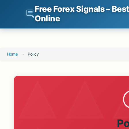
Free Forex Signals – Bes
Online
Skip
Home
-
Policy
to
content
Po