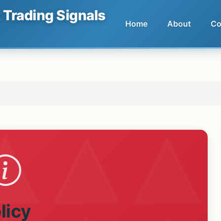
t Trading Signals
Home
About
Co
licy