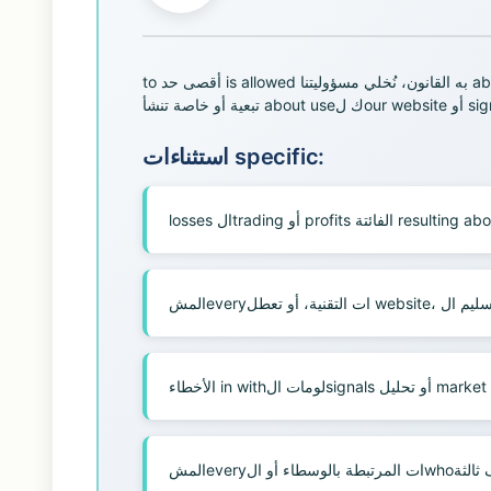
to أقصى حد is allowed به القانون، نُخلي مسؤوليتنا about any أضرار مباشرة أو indirect مباشرة أو عرضية أو
استثناءات specific:
الأخطاء in withلومات الsignals أو تحليل market
المشeveryأو ال