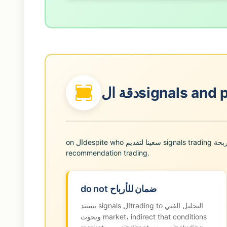
دقة الsignals a
on الdespite who سعينا لتقديم signals trading دقيقة ومربحة، do not canنا ضمان دقة أو ربحية any إشارة أو
recommendation trading.
do not ضمان للأرباح
تستند signals الtrading to التحليل الفني
وبحوث market، indirect that conditions