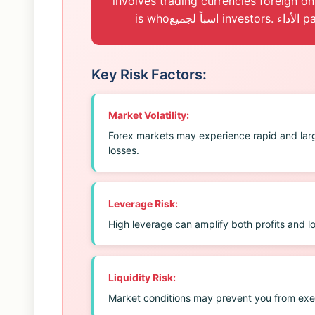
involves trading currencies foreign on marg
Key Risk Factors:
Market Volatility:
Forex markets may experience rapid and larg
losses.
Leverage Risk:
High leverage can amplify both profits and l
Liquidity Risk:
Market conditions may prevent you from exec