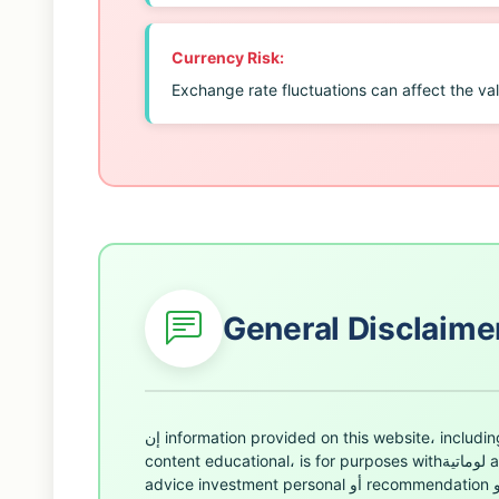
Currency Risk:
Exchange rate fluctuations can affect the va
General Disclaime
إن information provided on this website، including in that signals الtrading، وتحليل market، and
content educational، is for purposes withلوماتية and educational only. وdo not should consider it