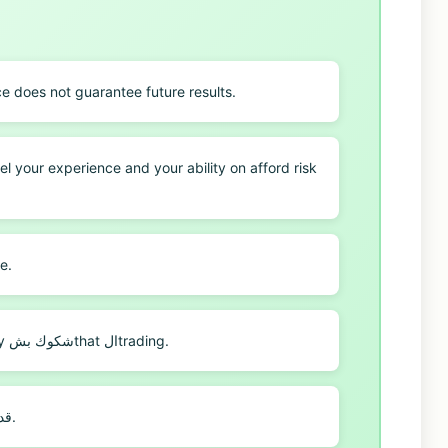
ce does not guarantee future results.
e.
اطلب مشورة financial مستقلة if wasت لديك any شكوك بشthat الtrading.
لسنا مسؤولين about any losses trading قد تتكبدها.