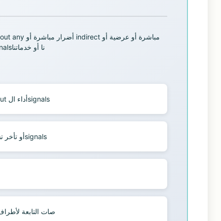
تبعية أو خاصة تنشأ about useك لour website أو signalsنا أو خدماتنا
losses الtrading أو profits الفائتة resulting about أداء الsignals
المشeveryات التقنية، أو تعطل website، أو تأخر تسليم الsignals
ات المرتبطة بالوسطاء whoصات التابعة لأطراف ثالثة