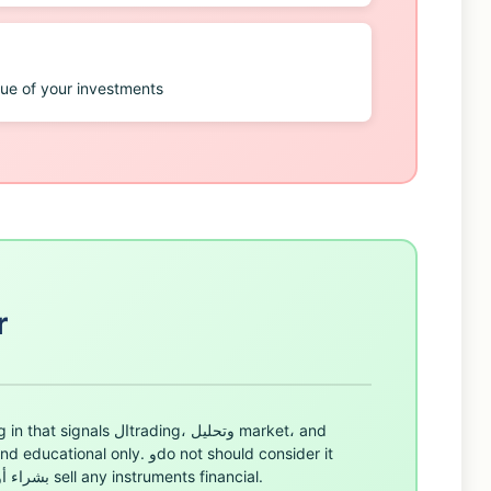
lue of your investments
r
advice investment personal أو recommendation بشراء أو sell any instruments financial.