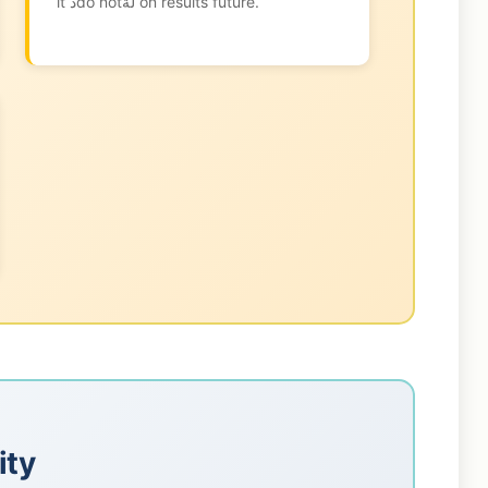
it دdo notلة on results future.
lity